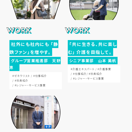
ニュース
静岡での暮ら
し
社外にも社内にも 「静
「共に生きる、共に楽し
コラム
鉄ファン」を増やす。
む」 介護を目指して。
グループ営業推進部 天野
シニア事業部 山本 美帆
恵
ENTRY &
#介護エキスパート
#介護事業
#仕事紹介
#社員紹介
#ゼネラリスト
#仕事紹介
#レジャー・サービス事業
#社員紹介
MY
#レジャー・サービス事業
PAGE