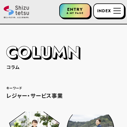
ENTRY
INDEX
静鉄グループ
& MY PAGE
について
働く環境につ
いて
人財育成につ
いて
コラム
新卒採用につ
いて
キーワード
レジャー・サービス事業
キャリア採用
及び障がい者
採用について