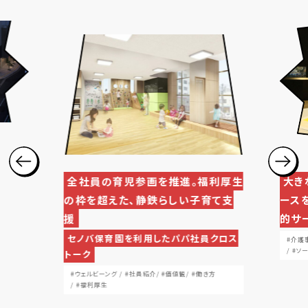
全社員の育児参画を推進。福利厚生
大き
の枠を超えた、静鉄らしい子育て支
ース
援
的サ
セノバ保育園を利用したパパ社員クロス
#介護
#ソ
トーク
#ウェルビーング
#社員紹介
#価値観
#働き方
#福利厚生