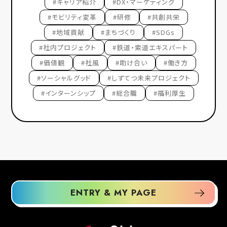
#キャリア紹介
#DX・マーケティング
#モビリティ変革
#研修
#共創共栄
#地域貢献
#まちづくり
#SDGs
#社内プロジェクト
#鉄道・索道エキスパート
#価値観
#社風
#助け合い
#働き方
#ソーシャルグッド
#しずてつ未来プロジェクト
#インターンシップ
#総合職
#福利厚生
ENTRY & MY PAGE